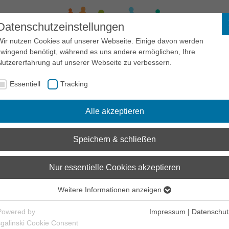
Datenschutzeinstellungen
Wir nutzen Cookies auf unserer Webseite. Einige davon werden
zwingend benötigt, während es uns andere ermöglichen, Ihre
Sensibilisierung
Recht
Links
Zivilcourage
Nutzererfahrung auf unserer Webseite zu verbessern.
Essentiell
Tracking
Antidiskriminierungsforum
Infothek
Basisinfos
Alle akzeptieren
Basisinfos
Speichern & schließen
Nur essentielle Cookies akzeptieren
Europa
Weitere Informationen anzeigen
Essentiell
Europäische Union
Essentielle Cookies werden für grundlegende Funktionen der
Powered by
Impressum
|
Datenschut
Webseite benötigt. Dadurch ist gewährleistet, dass die Webseite
sgalinski Cookie Consent
Europarat