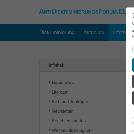
Diskriminierung
Aktuelles
Infothek
Infothek
Basisinfos
Literatur
Bild- und Tonträger
Newsletter
Beachtenswertes
Weltbevölkerungsuhr