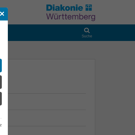
✕
Suche
z