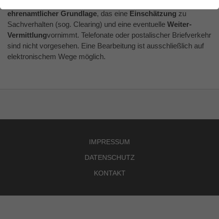
Webseite einwandfrei funktioniert.
Das Antidiskriminierungsforum.EU ist ein
Online-Dienst auf
ehrenamtlicher Grundlage
, das eine
Einschätzung
zu
Name
Cookie-Informationen anzeigen
cookie_optin
Sachverhalten (sog. Clearing) und eine eventuelle
Weiter-
Vermittlung
vornimmt. Telefonate oder postalischer Briefverkehr
Anbieter
TYPO3
sind nicht vorgesehen. Eine Bearbeitung ist ausschließlich auf
Tracking
elektronischem Wege möglich.
Unsere Website verwendet Matomo (ehemals Piwik). Ihre IP-
Laufzeit
1 Monat
Adresse wird dabei umge­hend anony­mi­siert, so dass Sie als
Nutzer für uns anonym bleiben.
Enthält die gewählten Tracking-Optin-
Zweck
Einstellungen.
IMPRESSUM
DATENSCHUTZ
KONTAKT