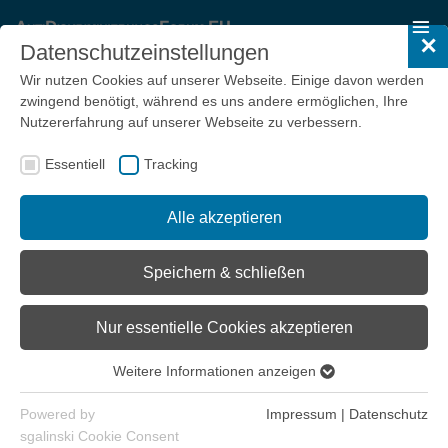
✕
Datenschutzeinstellungen
Wir nutzen Cookies auf unserer Webseite. Einige davon werden
zwingend benötigt, während es uns andere ermöglichen, Ihre
Kontakt
Nutzererfahrung auf unserer Webseite zu verbessern.
Antidiskriminierungsforum.EU
Essentiell
Tracking
Postfach 10 11 51
70010 Stuttgart
Alle akzeptieren
Volker Kaufmann
E-Mail:
Speichern & schließen
kaufmann.v(at)diakonie-wuerttemberg.de
(Allgemeines)
kontakt(at)antidiskriminierungsforum.eu
(Beschwerden)
Nur essentielle Cookies akzeptieren
Telefon:
Skype-Kennwort: antidiskriminierungsforum.eu
Weitere Informationen anzeigen
Essentiell
(bitte vorherige Voranmeldung per Mail)
Essentielle Cookies werden für grundlegende Funktionen der
Powered by
Impressum
|
Datenschutz
Webseite benötigt. Dadurch ist gewährleistet, dass die
Beachte:
sgalinski Cookie Consent