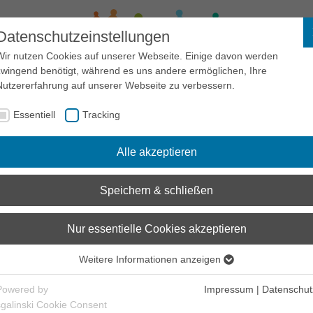
Datenschutzeinstellungen
Wir nutzen Cookies auf unserer Webseite. Einige davon werden
zwingend benötigt, während es uns andere ermöglichen, Ihre
Sensibilisierung
Recht
Links
Zivilcourage
Nutzererfahrung auf unserer Webseite zu verbessern.
Essentiell
Tracking
Antidiskriminierungsforum
Diskriminierung
Kontext
Alle akzeptieren
Kontext
Speichern & schließen
Die Antidiskriminierung ist als Gleichbehandlungsgebot b
Nur essentielle Cookies akzeptieren
Erklärungen und dergleichen verankert:
Weitere Informationen anzeigen
Deklaration der Menschenrechte (US-Verfassung- 177
Essentiell
Essentielle Cookies werden für grundlegende Funktionen der
Powered by
Impressum
|
Datenschut
Allgemeine Erklärung der Menschenrechte (1948)
Webseite benötigt. Dadurch ist gewährleistet, dass die Webseite
sgalinski Cookie Consent