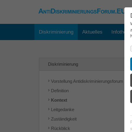
Diskriminierung
Aktuelles
Infothek
Diskriminierung
Vorstellung Antidiskriminierungsforum
Definition
Kontext
Leitgedanke
Zuständigkeit
Rückblick