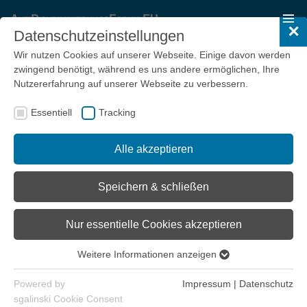
✕
Datenschutzeinstellungen
Wir nutzen Cookies auf unserer Webseite. Einige davon werden
zwingend benötigt, während es uns andere ermöglichen, Ihre
Nutzererfahrung auf unserer Webseite zu verbessern.
EASO
Essentiell
Tracking
European Asylum Support Office
(
EASO
)
Alle akzeptieren
Speichern & schließen
Nur essentielle Cookies akzeptieren
IMPRESSUM
Weitere Informationen anzeigen
DATENSCHUTZ
Essentiell
Essentielle Cookies werden für grundlegende Funktionen der
KONTAKT
Powered by
Impressum
|
Datenschutz
Webseite benötigt. Dadurch ist gewährleistet, dass die
sgalinski Cookie Consent