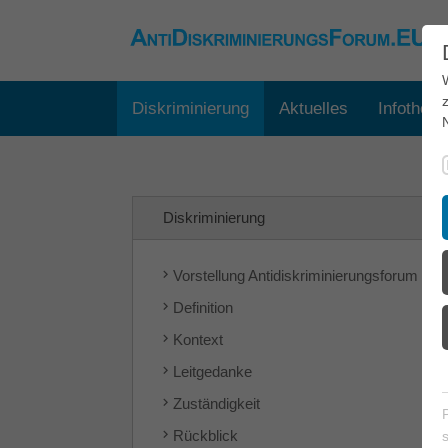
Diskriminierung
Aktuelles
Infothek
Diskriminierung
Vorstellung Antidiskriminierungsforum
Definition
Kontext
Leitgedanke
Zuständigkeit
Rückblick