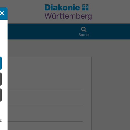
✕
Suche
z