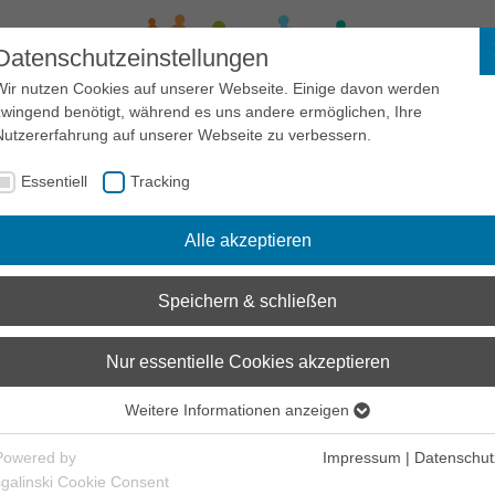
Datenschutzeinstellungen
Wir nutzen Cookies auf unserer Webseite. Einige davon werden
zwingend benötigt, während es uns andere ermöglichen, Ihre
Sensibilisierung
Recht
Links
Zivilcourage
Nutzererfahrung auf unserer Webseite zu verbessern.
Essentiell
Tracking
Antidiskriminierungsforum
Diskriminierung
Petition
Alle akzeptieren
Petition
Speichern & schließen
Nur essentielle Cookies akzeptieren
2019
Weitere Informationen anzeigen
Essentiell
2018
Essentielle Cookies werden für grundlegende Funktionen der
Powered by
Impressum
|
Datenschut
Webseite benötigt. Dadurch ist gewährleistet, dass die Webseite
sgalinski Cookie Consent
2017