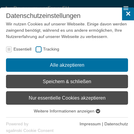
✕
Datenschutzeinstellungen
Wir nutzen Cookies auf unserer Webseite. Einige davon werden
zwingend benötigt, während es uns andere ermöglichen, Ihre
Nutzererfahrung auf unserer Webseite zu verbessern.
Flüchtlingsschutz
Essentiell
Tracking
Meldungen
Alle akzeptieren
Mehr erfahren
Speichern & schließen
Nur essentielle Cookies akzeptieren
Ausbildungsduldungen
Mehr erfahren
Weitere Informationen anzeigen
Essentiell
Essentielle Cookies werden für grundlegende Funktionen der
Powered by
Impressum
|
Datenschutz
Webseite benötigt. Dadurch ist gewährleistet, dass die
sgalinski Cookie Consent