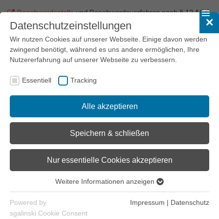
Beschwerdestelle
und Beschwerdeverfahren nach § 13 AGG
✕
Datenschutzeinstellungen
Wir nutzen Cookies auf unserer Webseite. Einige davon werden
zwingend benötigt, während es uns andere ermöglichen, Ihre
Nutzererfahrung auf unserer Webseite zu verbessern.
Essentiell
Tracking
Alle akzeptieren
Speichern & schließen
Nur essentielle Cookies akzeptieren
Weitere Informationen anzeigen
Essentiell
Essentielle Cookies werden für grundlegende Funktionen der
Powered by
Impressum
|
Datenschutz
Webseite benötigt. Dadurch ist gewährleistet, dass die
sgalinski Cookie Consent