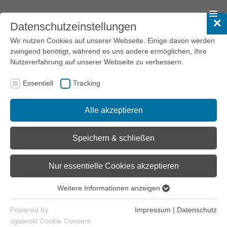
✕
Datenschutzeinstellungen
Forschungsinstitute
Wir nutzen Cookies auf unserer Webseite. Einige davon werden
zwingend benötigt, während es uns andere ermöglichen, Ihre
europäisches forum für migrationsstudien (
efms
)
Nutzererfahrung auf unserer Webseite zu verbessern.
Institut für Interkulturelle Kommunikation (
iik
)
Essentiell
Tracking
Institut für Migrationsforschung und Interkulturelle Studien
(
IMIS
)
Alle akzeptieren
Interdisziplinäres Zentrum, für Bildung und Kommunikation in
Migrationsprozessen (
IBKM
)
Speichern & schließen
Center for Diversity Studies (
cedis
)
Nur essentielle Cookies akzeptieren
Stiftung Zentrum für Türkeistudien (
ZfT
)
Weitere Informationen anzeigen
Mannheimer Zentrum für Europäische Sozialforschung
Essentiell
(
MZES
)
Essentielle Cookies werden für grundlegende Funktionen der
Powered by
Impressum
|
Datenschutz
Webseite benötigt. Dadurch ist gewährleistet, dass die
Universität Erfurt, Islamwissenschaften (
UEI
)
sgalinski Cookie Consent