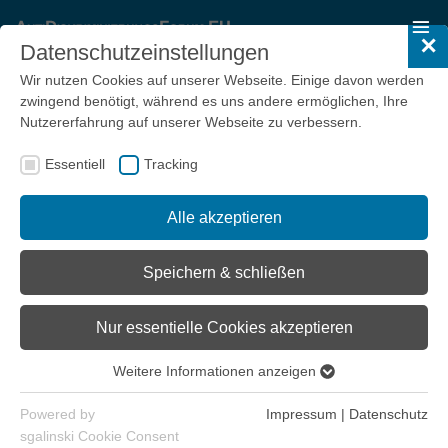
✕
Datenschutzeinstellungen
Wir nutzen Cookies auf unserer Webseite. Einige davon werden
zwingend benötigt, während es uns andere ermöglichen, Ihre
Nutzererfahrung auf unserer Webseite zu verbessern.
Essentiell
Tracking
Alle akzeptieren
Speichern & schließen
Nur essentielle Cookies akzeptieren
Mitten Drin und Außen vor
Weitere Informationen anzeigen
Essentiell
Wir freuen uns, Ihre Neugier geweckt zu haben und laden Sie
Essentielle Cookies werden für grundlegende Funktionen der
ein, daran mitzuwirken, dass sich möglichst alle "Mitten drin"
Powered by
Impressum
|
Datenschutz
Webseite benötigt. Dadurch ist gewährleistet, dass die
voll entfalten können und niemand mehr "Außen vor" bleibt.
sgalinski Cookie Consent