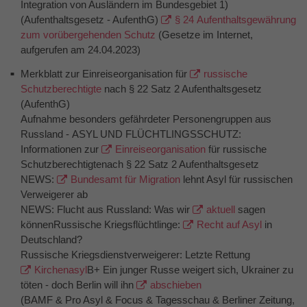
Integration von Ausländern im Bundesgebiet 1)
(Aufenthaltsgesetz - AufenthG)
§ 24 Aufenthaltsgewährung
zum vorübergehenden Schutz
(Gesetze im Internet,
aufgerufen am 24.04.2023)
Merkblatt zur Einreiseorganisation für
russische
Schutzberechtigte
nach § 22 Satz 2 Aufenthaltsgesetz
(AufenthG)
Aufnahme besonders gefährdeter Personengruppen aus
Russland - ASYL UND FLÜCHTLINGSSCHUTZ:
Informationen zur
Einreiseorganisation
für russische
Schutzberechtigtenach § 22 Satz 2 Aufenthaltsgesetz
NEWS:
Bundesamt für Migration
lehnt Asyl für russischen
Verweigerer ab
NEWS: Flucht aus Russland: Was wir
aktuell
sagen
könnenRussische Kriegsflüchtlinge:
Recht auf Asyl
in
Deutschland?
Russische Kriegsdienstverweigerer: Letzte Rettung
Kirchenasyl
B+ Ein junger Russe weigert sich, Ukrainer zu
töten - doch Berlin will ihn
abschieben
(BAMF & Pro Asyl & Focus & Tagesschau & Berliner Zeitung,