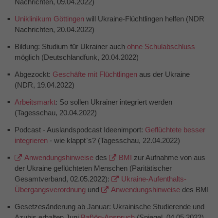
Nachrichten, 09.04.2022)
Uniklinikum Göttingen
will Ukraine-Flüchtlingen helfen (NDR
Nachrichten, 20.04.2022)
Bildung: Studium für Ukrainer auch
ohne Schulabschluss
möglich (Deutschlandfunk, 20.04.2022)
Abgezockt:
Geschäfte mit Flüchtlingen
aus der Ukraine
(NDR, 19.04.2022)
Arbeitsmarkt
: So sollen Ukrainer integriert werden
(Tagesschau, 20.04.2022)
Podcast - Auslandspodcast Ideenimport:
Geflüchtete besser
integrieren
- wie klappt`s? (Tagesschau, 22.04.2022)
Anwendungshinweise
des
BMI
zur Aufnahme von aus
der Ukraine geflüchteten Menschen (Paritätischer
Gesamtverband, 02.05.2022):
Ukraine-Aufenthalts-
Übergangsverordnung
und
Anwendungshinweise
des BMI
Gesetzesänderung ab Januar: Ukrainische Studierende und
Azubis erhalten Juni
Baf)ög-Anspruch
(Spiegel, 04.05.2022)