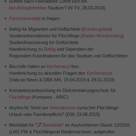
Büffeln nach Feierabend: Lohnt sich ein
berufsbegleitendes
Studium? (N-TV, 28.03.2018)
FernUniverstität
in Hagen
Bafög für Migranten und Geflüchtete (
Bundesgebiet
)
Studieninformationen für Flüchtlinge (
Baden-Württemberg
)
Studienfinanzierung für Geflüchtete
Handreichung zu
Bafög
und Stipendien der
Regionalen Koordinatoren für das Studium von Geflüchteten
Bischöfe halten an
Kirchenasyl
fest
Handreichung zu aktuellen Fragen des
Kirchenasyls
(Vatican News & DBK-MK, 15.04.2019 & 29.01.2019)
Kompetenzentwicklung im Diskriminierungsschutz für
Flüchtlinge
(Kompass - ARIC)
Asylrecht: Streit um
Heimatreisen
syrischer Flüchtlinge -
Urlaub oder Familienpflicht? (DW, 23.08.2019)
Merkblatt für "
Beistände
" im Asylverfahren Stand: 12/2016
(LAG FW & Flüchtlingsrat Niedersachsen, aufgerufen