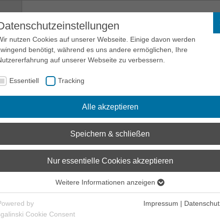
Datenschutzeinstellungen
Lehrmaterialien
Wir nutzen Cookies auf unserer Webseite. Einige davon werden
zwingend benötigt, während es uns andere ermöglichen, Ihre
Nutzererfahrung auf unserer Webseite zu verbessern.
A
Essentiell
Tracking
B
Alle akzeptieren
D
Speichern & schließen
E
Nur essentielle Cookies akzeptieren
F
Weitere Informationen anzeigen
Essentiell
Essentielle Cookies werden für grundlegende Funktionen der
G
Powered by
Impressum
|
Datenschut
Webseite benötigt. Dadurch ist gewährleistet, dass die Webseite
sgalinski Cookie Consent