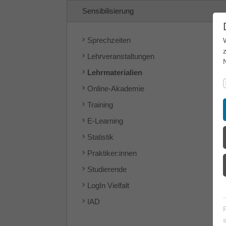
Sensibilisierung
Sprechzeiten
Lehrveranstaltungen
Lehrmaterialien
Online-Akademie
Training
E-Learning
Statistik
Praktiker:innen
Studierende
LogIn Vielfalt
IAD