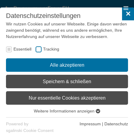
✕
Datenschutzeinstellungen
Wir nutzen Cookies auf unserer Webseite. Einige davon werden
zwingend benötigt, während es uns andere ermöglichen, Ihre
Nutzererfahrung auf unserer Webseite zu verbessern.
Essentiell
Tracking
Alle akzeptieren
Speichern & schließen
Nur essentielle Cookies akzeptieren
Mitten Drin und Außen vor
Weitere Informationen anzeigen
Essentiell
Wir freuen uns, Ihre Neugier geweckt zu haben und laden Sie
Essentielle Cookies werden für grundlegende Funktionen der
ein, daran mitzuwirken, dass sich möglichst alle "Mitten drin"
Powered by
Impressum
|
Datenschutz
Webseite benötigt. Dadurch ist gewährleistet, dass die
voll entfalten können und niemand mehr "Außen vor" bleibt.
sgalinski Cookie Consent