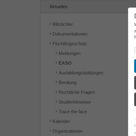
Aktuelles
Blitzlichter
Dokumentationen
Flüchtlingsschutz
Meldungen
EASO
Ausbildungsduldungen
Beratung
Rechtliche Fragen
Studienhinweise
Trace the face
Kalender
Organisationen