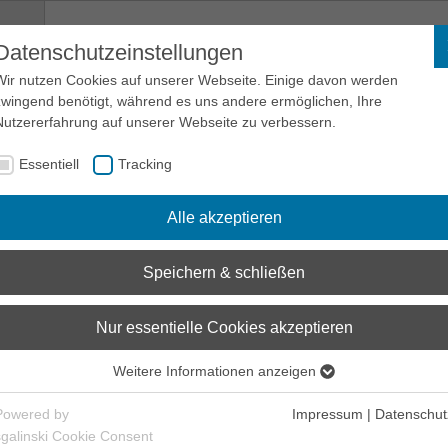
Datenschutzeinstellungen
EASO
Wir nutzen Cookies auf unserer Webseite. Einige davon werden
zwingend benötigt, während es uns andere ermöglichen, Ihre
Nutzererfahrung auf unserer Webseite zu verbessern.
European Asylum Support Office
(
EASO
)
Essentiell
Tracking
Alle akzeptieren
Speichern & schließen
Nur essentielle Cookies akzeptieren
Weitere Informationen anzeigen
Essentiell
Essentielle Cookies werden für grundlegende Funktionen der
Powered by
Impressum
|
Datenschut
Webseite benötigt. Dadurch ist gewährleistet, dass die Webseite
sgalinski Cookie Consent